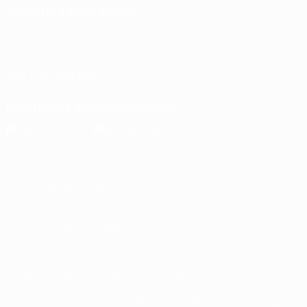
SPRACHE &AUML;NDERN
Deutsch
English
Français
Deutsch
Русский
Español
Italiano
Português
UNS FOLGEN AUF
Die offizielle App herunterladen
Datenschutz
Nutzungsbedingungen
Cookie-Politik
Datenschutzeinstellungen
© 1998-2026 UEFA. Alle Rechte vorbehalten
Der Name UEFA, das UEFA-Logo und alle Marken von UEFA-