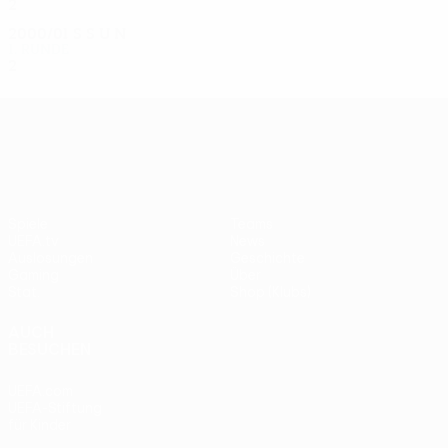
2
0
1
1
2000/01
S
S
U
N
1. Runde
2
0
0
2
UEFA Europa League
Spiele
Teams
UEFA.tv
News
Auslosungen
Geschichte
Gaming
Über
Stat.
Shop (Klubs)
AUCH
BESUCHEN
UEFA.com
UEFA-Stiftung
für Kinder