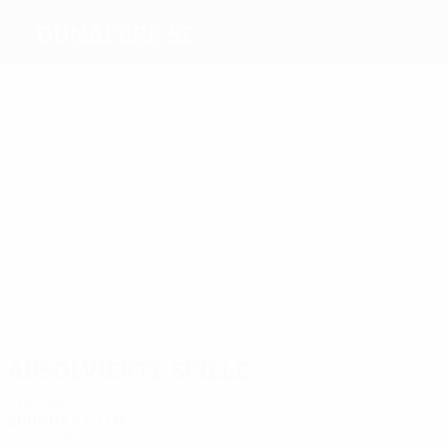
Dunaferr SE
Beste
Torschützen
3
Penska
Petry
Orosz
Baranyi
2
Tököli
Sowunmi
Meiste
Einsätze
4
4
4
4
4
4
Rósa
Lengyel
Kiss
Bagoly
Éger
Tököli
Absolvierte Spiele
2000er
2001/02
S
S
U
N
Qualifikationsrunde