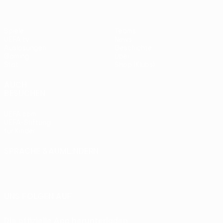
Spiele
Teams
UEFA.tv
News
Auslosungen
Geschichte
Gaming
Über
Stat.
Shop (Klubs)
AUCH
BESUCHEN
UEFA.com
UEFA-Stiftung
für Kinder
SPRACHE &AUML;NDERN
Deutsch
English
Français
Deutsch
Русский
Español
Italiano
Português
UNS FOLGEN AUF
Die offizielle App herunterladen