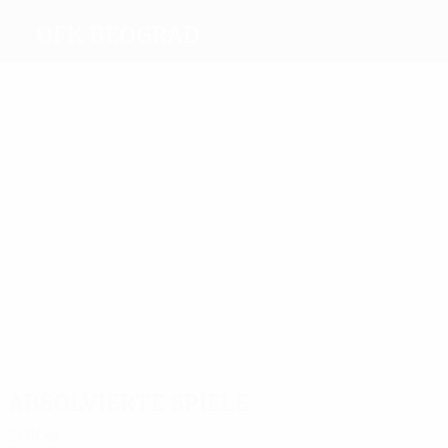
OFK Beograd
Beste
Torschützen
8
2
2
7
Zec
Lukic
Injac
2
Santrac
Petković
2
Stojanovic
Meiste
Einsätze
16
16
15
13
16
Zec
Lukic
Borota
Mitrovic
Turudija
15
Stojanovic
Absolvierte Spiele
2010er