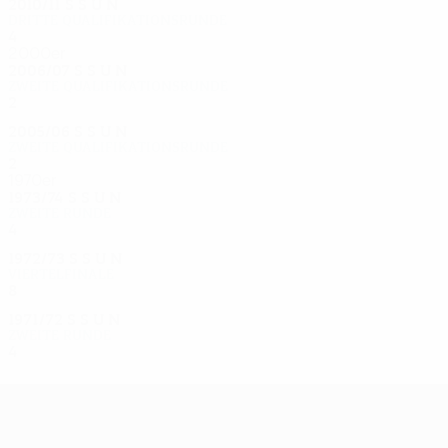
2010/11
S
S
U
N
Dritte Qualifikationsrunde
4
1
2
1
2000er
2006/07
S
S
U
N
Zweite Qualifikationsrunde
2
1
0
1
2005/06
S
S
U
N
Zweite Qualifikationsrunde
2
1
0
1
1970er
1973/74
S
S
U
N
Zweite Runde
4
1
0
3
1972/73
S
S
U
N
Viertelfinale
8
4
2
2
1971/72
S
S
U
N
Zweite Runde
4
1
2
1
UEFA Europa League