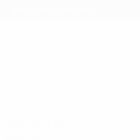
Union Titus Pétange
Beste
Torschützen
1
Defay
Salla
Stefani
Kefert
Marester
Benabdellah
Meiste
Einsätze
2
2
2
Maric
2
2
Sallani
Sabotic
2
Marester
Boukellal
Derviševič
Absolvierte Spiele
2000er