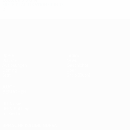
2005/06
S
S
U
N
Erste Qualifikationsrunde
2
0
1
1
UEFA Europa League
Spiele
Teams
UEFA.tv
News
Auslosungen
Geschichte
Gaming
Über
Stat.
Shop (Klubs)
AUCH
BESUCHEN
UEFA.com
UEFA-Stiftung
für Kinder
SPRACHE &AUML;NDERN