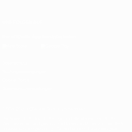
Deutsch
English
Français
Deutsch
Русский
Español
Italiano
Português
UNS FOLGEN AUF
Die offizielle App herunterladen
Datenschutz
Nutzungsbedingungen
Cookie-Politik
Datenschutzeinstellungen
© 1998-2026 UEFA. Alle Rechte vorbehalten
Der Name UEFA, das UEFA-Logo und alle Marken von UEFA-
Wettbewerben sind geschützte Marken und/oder von der UEFA
urheberrechtlich geschützt. Sie dürfen nicht für kommerzielle