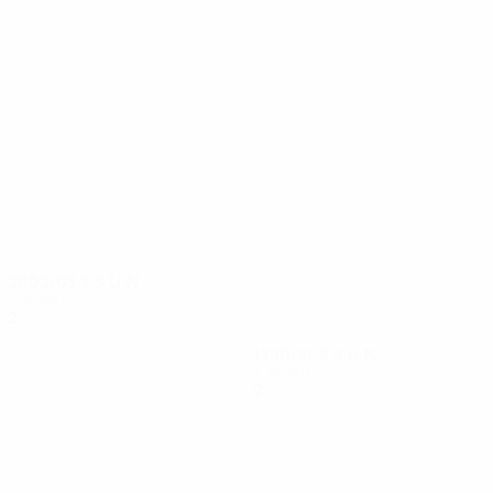
6
6
Hagan
Fofonka
2002/03
S
S
U
N
1. Runde
2
1
0
1
1990/91
S
S
U
N
1. Runde
2
0
1
1