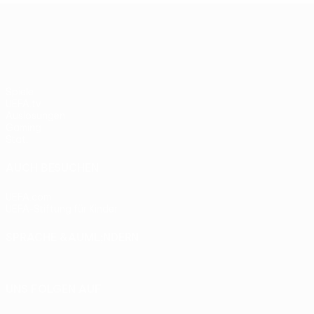
UEFA Europa League
Spiele
UEFA.tv
Auslosungen
Gaming
Stat.
AUCH BESUCHEN
UEFA.com
UEFA-Stiftung für Kinder
SPRACHE &AUML;NDERN
Deutsch
English
Français
Deutsch
Русский
Español
Itali
UNS FOLGEN AUF