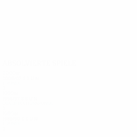
8
6
Stoltidis
Papadopoulos
Absolvierte Spiele
2000er
2006/07
S
S
U
N
1. Runde
2
1
0
1
1990er
1996/97
S
S
U
N
Qualifikationsrunde
2
0
0
2
1980er
1989/90
S
S
U
N
1. Runde
2
1
0
1