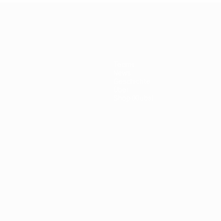
Teams
News
Geschichte
Über
Shop (Klubs)
ano
Português