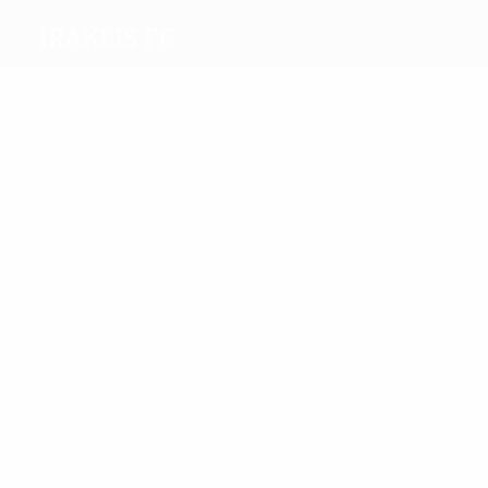
Iraklis FC
Beste
Torschützen
4
2
Konstantinou
Fofonka
Meiste
Einsätze