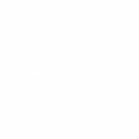
6
6
Papadopoulos
Haxhi
2000/01
S
S
U
N
Zweite Runde
4
2
1
1