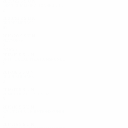
2025/26
S
S
U
N
Erste Qualifikationsrunde
2
0
2
0
2020/21
S
S
U
N
Gruppenphase
10
6
0
4
2019/20
S
S
U
N
Play-offs
8
3
3
2
2010er
2018/19
S
S
U
N
Dritte Qualifikationsrunde
2
0
1
1
2017/18
S
S
U
N
Gruppenphase
6
1
1
4
2016/17
S
S
U
N
Runde der letzten 32
8
2
2
4
2015/16
S
S
U
N
Zweite Qualifikationsrunde
2
0
1
1
2014/15
S
S
U
N