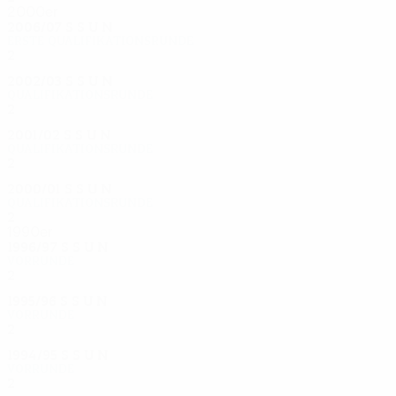
2000er
2006/07
S
S
U
N
Erste Qualifikationsrunde
2
0
0
2
2002/03
S
S
U
N
Qualifikationsrunde
2
0
0
2
2001/02
S
S
U
N
Qualifikationsrunde
2
0
1
1
2000/01
S
S
U
N
Qualifikationsrunde
2
0
0
2
1990er
1996/97
S
S
U
N
Vorrunde
2
0
0
2
1995/96
S
S
U
N
Vorrunde
2
0
1
1
1994/95
S
S
U
N
Vorrunde
2
0
0
2