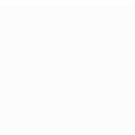
UEFA Europa League
Spiele
Teams
UEFA.tv
News
Auslosungen
Geschichte
Gaming
Über
Stat.
Shop (Klubs)
AUCH
BESUCHEN
UEFA.com
UEFA-Stiftung
für Kinder
SPRACHE &AUML;NDERN
Deutsch
English
Français
Deutsch
Русский
Español
Italiano
Português