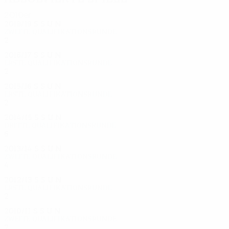
2010er
2018/19
S
S
U
N
Zweite Qualifikationsrunde
2
0
0
2
2016/17
S
S
U
N
Erste Qualifikationsrunde
2
0
0
2
2015/16
S
S
U
N
Erste Qualifikationsrunde
2
0
1
1
2014/15
S
S
U
N
Dritte Qualifikationsrunde
6
2
2
2
2013/14
S
S
U
N
Zweite Qualifikationsrunde
4
1
1
2
2012/13
S
S
U
N
Erste Qualifikationsrunde
2
0
0
2
2010/11
S
S
U
N
Zweite Qualifikationsrunde
2
0
0
2