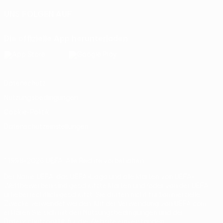
UNS FOLGEN AUF
Die offizielle App herunterladen
Datenschutz
Nutzungsbedingungen
Cookie-Politik
Datenschutzeinstellungen
© 1998-2026 UEFA. Alle Rechte vorbehalten
Der Name UEFA, das UEFA-Logo und alle Marken von UEFA-
Wettbewerben sind geschützte Marken und/oder von der UEFA
urheberrechtlich geschützt. Sie dürfen nicht für kommerzielle
Zwecke verwendet werden. Mit der Verwendung von UEFA.com
erklären Sie sich mit den Nutzungsbedingungen und der
Datenschutzpolitik für die Website einverstanden.