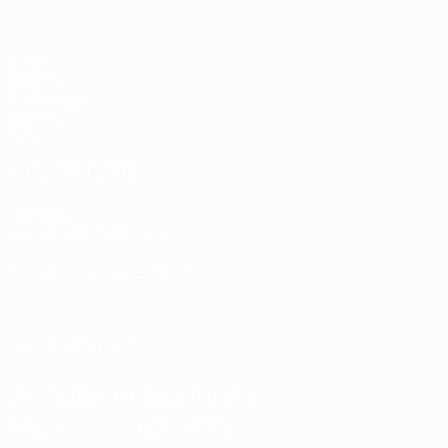
Spiele
UEFA.tv
Auslosungen
Gaming
Stat.
AUCH BESUCHEN
UEFA.com
UEFA-Stiftung für Kinder
SPRACHE &AUML;NDERN
Deutsch
English
Français
Deutsch
Русский
Español
Itali
UNS FOLGEN AUF
Die offizielle App herunterladen