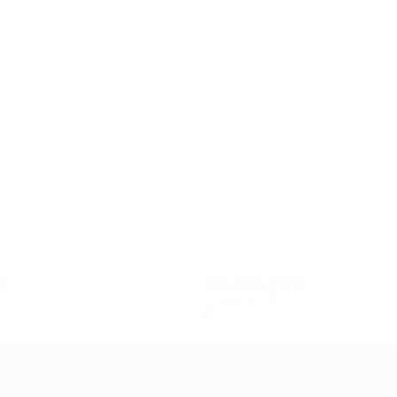
14
12
Mauro Silva
Djukić
N
1994/95
S
S
U
N
Dritte Runde
6
3
0
3