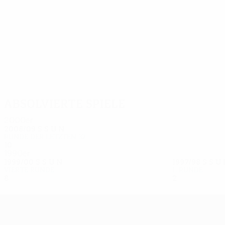
17
17
Donato
Fran
Absolvierte Spiele
2000er
2008/09
S
S
U
N
Runde der letzten 32
10
3
3
4
1990er
1999/00
S
S
U
N
1997/98
S
S
U
Vierte Runde
1. Runde
8
5
1
2
2
0
1
1
UEFA Europa League