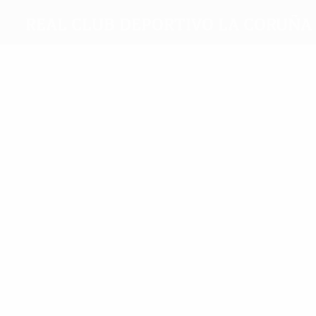
Real Club Deportivo La Coruña
Beste
Torschützen
7
4
Bebeto
Djalminha
Meiste
Einsätze