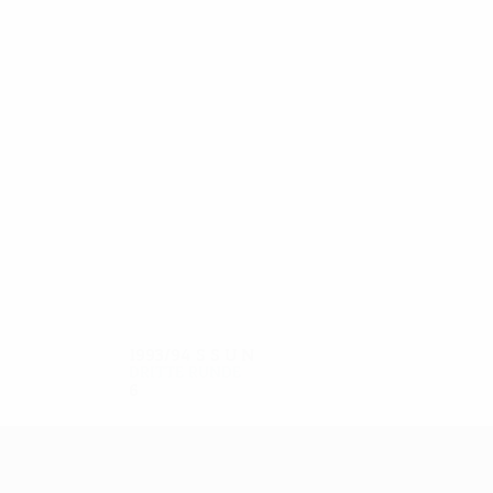
11
11
Martinez Perales
Gonzalez Marco
1993/94
S
S
U
N
Dritte Runde
6
2
1
3