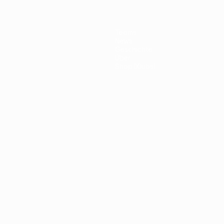
Teams
News
Geschichte
Über
Shop (Klubs)
ano
Português