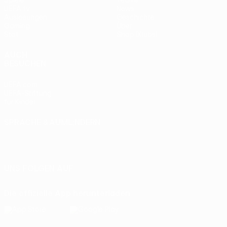
Spiele
Teams
UEFA.tv
News
Auslosungen
Geschichte
Gaming
Über
Stat.
Shop (Klubs)
AUCH
BESUCHEN
UEFA.com
UEFA-Stiftung
für Kinder
SPRACHE &AUML;NDERN
Deutsch
English
Français
Deutsch
Русский
Español
Italiano
Português
UNS FOLGEN AUF
Die offizielle App herunterladen