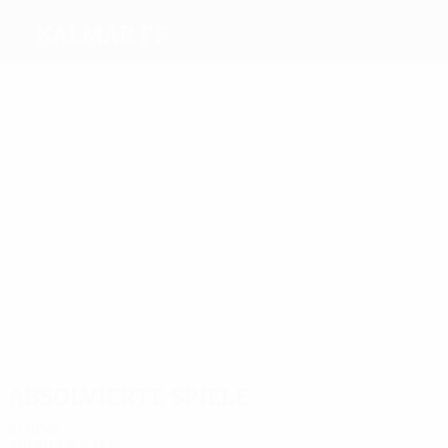
Kalmar FF
Beste
Torschützen
7
2
2
4
5
Dauda
Elm
Santos
Ingelsten
Israelsson
Meiste
Einsätze
15
11
11
11
Dauda
Nouri
Wastå
18
13
S.
Rydström
Israelsson
Larsson
Absolvierte Spiele
2010er
2012/13
S
S
U
N