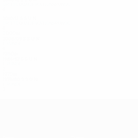
Dritte Qualifikationsrunde
6
4
0
2
2010/11
S
S
U
N
Dritte Qualifikationsrunde
6
3
2
1
2000er
2008/09
S
S
U
N
1. Runde
6
4
0
2
1980er
1986/87
S
S
U
N
1. Runde
2
0
0
2
1970er
1979/80
S
S
U
N
1. Runde
2
1
0
1
UEFA Europa League