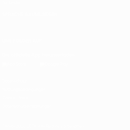
für Kinder
SPRACHE &AUML;NDERN
Deutsch
English
Français
Deutsch
Русский
Español
Italiano
Português
UNS FOLGEN AUF
Die offizielle App herunterladen
Datenschutz
Nutzungsbedingungen
Cookie-Politik
Datenschutzeinstellungen
© 1998-2026 UEFA. Alle Rechte vorbehalten