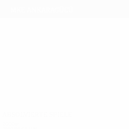
MKE Ankaragücü
Beste
Torschützen
Balli
1
Keles
Namda
1
1
1
Ünal
Aksancak
Niculescu
Karaman
Meiste
Einsätze
6
5
5
5
4
4
Keles
Baidoo
Özlem
Kutlu
Baris
Hatipoglu
Absolvierte Spiele
2000er
2002/03
S
S
U
N