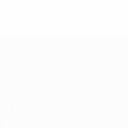
1. Runde
2
0
0
2
1990er
1999/00
S
S
U
N
1. Runde
4
3
0
1
UEFA Europa League
Spiele
Teams
UEFA.tv
News
Auslosungen
Geschichte
Gaming
Über
Stat.
Shop (Klubs)
AUCH
BESUCHEN
UEFA.com
UEFA-Stiftung