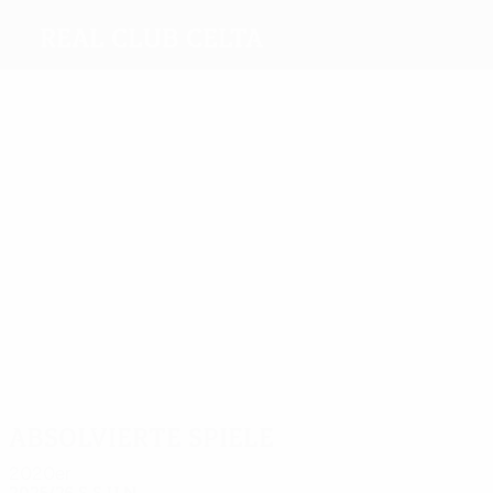
Real Club Celta
Beste
Torschützen
8
6
Aspas
11
11
5
Catanha
Mostovoi
McCarthy
Swedberg
Meiste
Einsätze
26
34
31
Aspas
24
26
24
Cáceres
Gustavo
Juanfran
Mostovoi
McCart
López
Absolvierte Spiele
2020er
2025/26
S
S
U
N