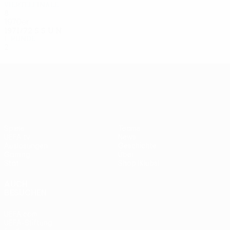
Viertelfinale
8
5
1
2
1970er
1971/72
S
S
U
N
1. Runde
2
0
0
2
UEFA Europa League
Spiele
Teams
UEFA.tv
News
Auslosungen
Geschichte
Gaming
Über
Stat.
Shop (Klubs)
AUCH
BESUCHEN
UEFA.com
UEFA-Stiftung