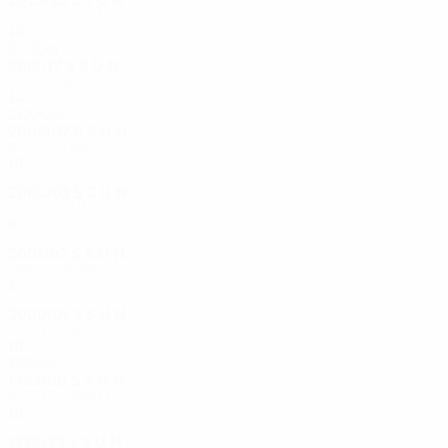
Viertelfinale
14
7
2
5
2010er
2016/17
S
S
U
N
Halbfinale
14
6
5
3
2000er
2006/07
S
S
U
N
Achtelfinale
10
4
3
3
2002/03
S
S
U
N
Dritte Runde
6
3
1
2
2001/02
S
S
U
N
Zweite Runde
4
2
0
2
2000/01
S
S
U
N
Viertelfinale
10
5
3
2
1990er
1999/00
S
S
U
N
Viertelfinale
10
4
3
3
1998/99
S
S
U
N