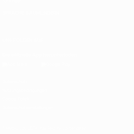
für Kinder
SPRACHE &AUML;NDERN
Deutsch
English
Français
Deutsch
Русский
Español
Italiano
Português
UNS FOLGEN AUF
Die offizielle App herunterladen
Datenschutz
Nutzungsbedingungen
Cookie-Politik
Datenschutzeinstellungen
© 1998-2026 UEFA. Alle Rechte vorbehalten