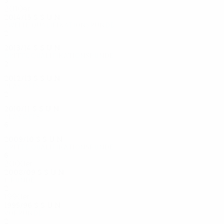
3
1
1
1
2010er
2014/15
S
S
U
N
Zweite Qualifikationsrunde
2
0
1
1
2013/14
S
S
U
N
Dritte Qualifikationsrunde
2
0
0
2
2012/13
S
S
U
N
Play-offs
2
0
0
2
2010/11
S
S
U
N
Play-offs
6
3
1
2
2009/10
S
S
U
N
Dritte Qualifikationsrunde
6
2
2
2
2000er
2008/09
S
S
U
N
1. Runde
2
0
0
2
1990er
1995/96
S
S
U
N
Vorrunde
2
1
0
1