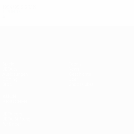
1994/95
S
S
U
N
1. Runde
4
2
0
2
UEFA Europa League
Spiele
Teams
UEFA.tv
News
Auslosungen
Geschichte
Gaming
Über
Stat.
Shop (Klubs)
AUCH
BESUCHEN
UEFA.com
UEFA-Stiftung
für Kinder