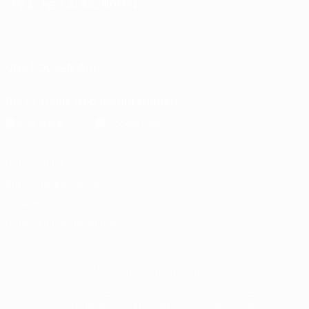
SPRACHE &AUML;NDERN
Deutsch
English
Français
Deutsch
Русский
Español
Italiano
Português
UNS FOLGEN AUF
Die offizielle App herunterladen
Datenschutz
Nutzungsbedingungen
Cookie-Politik
Datenschutzeinstellungen
© 1998-2026 UEFA. Alle Rechte vorbehalten
Der Name UEFA, das UEFA-Logo und alle Marken von UEFA-
Wettbewerben sind geschützte Marken und/oder von der UEFA