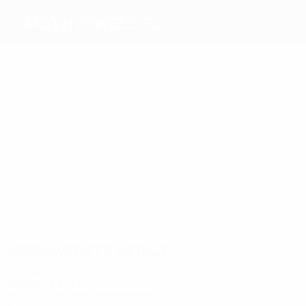
Motherwell FC
Beste
Torschützen
4
3
3
2
2
7
Forbes
Sutton
Kirk
Burns
Lang
Murphy
Meiste
Einsätze
18
17
16
14
19
14
Lasley
Sutton
Murphy
Craigan
Hammell
Reynolds
Absolvierte Spiele
2020er
2020/21
S
S
U
N
Dritte Qualifikationsrunde