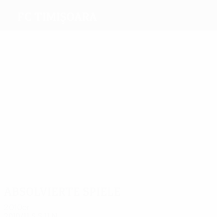
FC Timişoara
Beste
Torschützen
2
2
1
2
1
Bucur
Goga
Rosca
Axente
2
Petrescu
Paltinisan
Meiste
Einsätze
12
12
9
10
Alexa
Goga
Mera
Magera
10
10
Pantilimon
Bourceanu
Absolvierte Spiele
2010er
2010/11
S
S
U
N