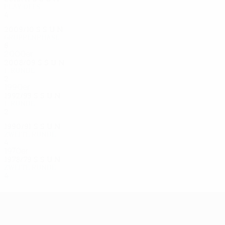
Play-offs
4
1
1
2
2009/10
S
S
U
N
Gruppenphase
6
1
2
3
2000er
2008/09
S
S
U
N
1. Runde
2
0
0
2
1990er
1992/93
S
S
U
N
1. Runde
2
0
1
1
1990/91
S
S
U
N
Zweite Runde
4
2
0
2
1970er
1978/79
S
S
U
N
Zweite Runde
4
2
0
2
UEFA Europa League