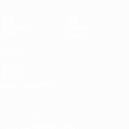
Spiele
Teams
UEFA.tv
News
Auslosungen
Geschichte
Gaming
Über
Stat.
Shop (Klubs)
AUCH
BESUCHEN
UEFA.com
UEFA-Stiftung
für Kinder
SPRACHE &AUML;NDERN
Deutsch
English
Français
Deutsch
Русский
Español
Italiano
Português
UNS FOLGEN AUF
Die offizielle App herunterladen