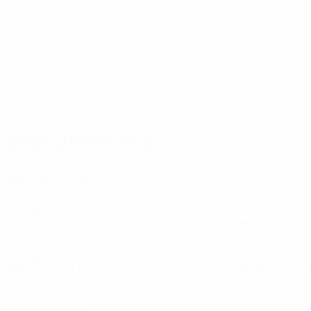
21
19
Rui Bento
Martelinho
Absolvierte Spiele
2000er
2002/03
S
S
U
N
Halbfinale
12
5
2
5
1990er
1996/97
S
S
U
N
1994/95
S
S
U
Dritte Runde
Zweite Runde
6
2
0
4
4
1
2
1
1980er
1989/90
S
S
U
N
1986/87
S
S
U
1. Runde
Zweite Runde
2
0
1
1
4
0
1
3