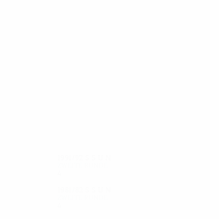
17
16
Casaca Magalhaes
Alfredo
1991/92
S
S
U
N
Zweite Runde
4
1
2
1
1981/82
S
S
U
N
Zweite Runde
4
2
0
2