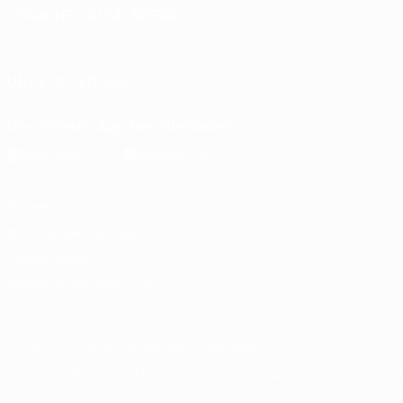
SPRACHE &AUML;NDERN
Deutsch
English
Français
Deutsch
Русский
Español
Itali
UNS FOLGEN AUF
Die offizielle App herunterladen
Datenschutz
Nutzungsbedingungen
Cookie-Politik
Datenschutzeinstellungen
© 1998-2026 UEFA. Alle Rechte vorbehalten
Der Name UEFA, das UEFA-Logo und alle Marken von UEFA-Wettbewer
werden. Mit der Verwendung von UEFA.com erklären Sie sich mit de