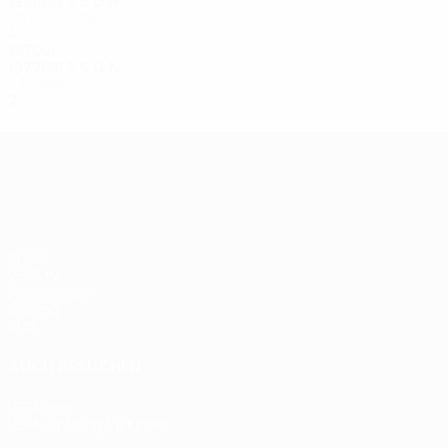
1980/81
S
S
U
N
Zweite Runde
4
1
1
2
1970er
1977/78
S
S
U
N
1. Runde
2
1
0
1
UEFA Europa League
Spiele
UEFA.tv
Auslosungen
Gaming
Stat.
AUCH BESUCHEN
UEFA.com
UEFA-Stiftung für Kinder