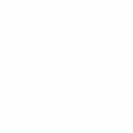
19
18
Sánchez
Sousa
2000/01
S
S
U
N
Zweite Runde
6
4
1
1
N
1993/94
S
S
U
N
Viertelfinale
8
5
1
2
N
1985/86
S
S
U
N
1. Runde
2
1
0
1