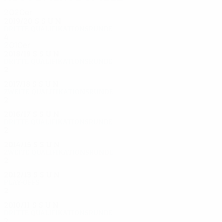
2020er
2019/20
S
S
U
N
Dritte Qualifikationsrunde
4
2
0
2
2010er
2018/19
S
S
U
N
Dritte Qualifikationsrunde
2
0
0
2
2017/18
S
S
U
N
Zweite Qualifikationsrunde
2
1
0
1
2016/17
S
S
U
N
Dritte Qualifikationsrunde
2
0
1
1
2014/15
S
S
U
N
Zweite Qualifikationsrunde
2
0
2
0
2012/13
S
S
U
N
Play-offs
2
1
0
1
2010/11
S
S
U
N
Dritte Qualifikationsrunde
2
0
0
2