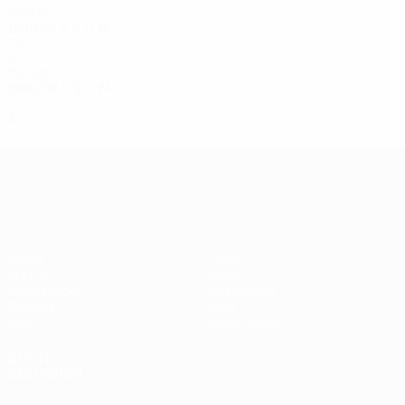
1990er
1990/91
S
S
U
N
Zweite Runde
4
1
2
1
1980er
1986/87
S
S
U
N
1. Runde
2
0
1
1
UEFA Europa League
Spiele
Teams
UEFA.tv
News
Auslosungen
Geschichte
Gaming
Über
Stat.
Shop (Klubs)
AUCH
BESUCHEN