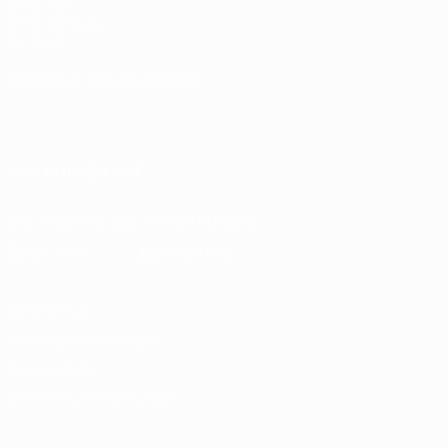
UEFA.com
UEFA-Stiftung
für Kinder
SPRACHE &AUML;NDERN
Deutsch
English
Français
Deutsch
Русский
Español
Italiano
Português
UNS FOLGEN AUF
Die offizielle App herunterladen
Datenschutz
Nutzungsbedingungen
Cookie-Politik
Datenschutzeinstellungen