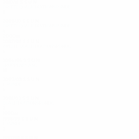
2010/11
S
S
U
N
Dritte Qualifikationsrunde
6
3
2
1
2009/10
S
S
U
N
Dritte Qualifikationsrunde
4
2
0
2
2000er
2007/08
S
S
U
N
Zweite Qualifikationsrunde
4
1
1
2
2004/05
S
S
U
N
Gruppenphase
10
4
0
6
2002/03
S
S
U
N
1. Runde
4
2
0
2
2001/02
S
S
U
N
Qualifikationsrunde
2
1
0
1
1990er
1998/99
S
S
U
N
1. Runde
2
0
0
2
1997/98
S
S
U
N