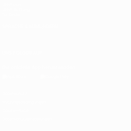
UEFA.com
UEFA-Stiftung
für Kinder
SPRACHE &AUML;NDERN
Deutsch
English
Français
Deutsch
Русский
Español
Italiano
Português
UNS FOLGEN AUF
Die offizielle App herunterladen
Datenschutz
Nutzungsbedingungen
Cookie-Politik
Datenschutzeinstellungen