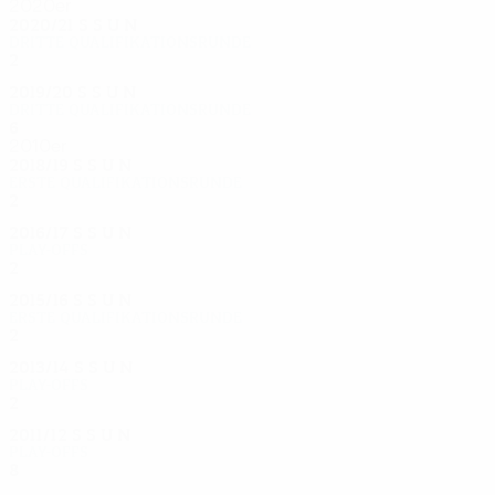
2020er
2020/21
S
S
U
N
Dritte Qualifikationsrunde
2
1
0
1
2019/20
S
S
U
N
Dritte Qualifikationsrunde
6
4
1
1
2010er
2018/19
S
S
U
N
Erste Qualifikationsrunde
2
0
1
1
2016/17
S
S
U
N
Play-offs
2
0
0
2
2015/16
S
S
U
N
Erste Qualifikationsrunde
2
1
0
1
2013/14
S
S
U
N
Play-offs
2
0
0
2
2011/12
S
S
U
N
Play-offs
8
5
1
2