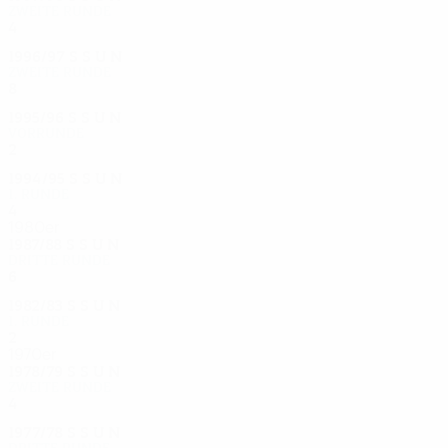
Zweite Runde
4
1
1
2
1996/97
S
S
U
N
Zweite Runde
8
4
3
1
1995/96
S
S
U
N
Vorrunde
2
0
0
2
1994/95
S
S
U
N
1. Runde
4
3
0
1
1980er
1987/88
S
S
U
N
Dritte Runde
6
2
2
2
1982/83
S
S
U
N
1. Runde
2
1
0
1
1970er
1978/79
S
S
U
N
Zweite Runde
4
2
1
1
1977/78
S
S
U
N