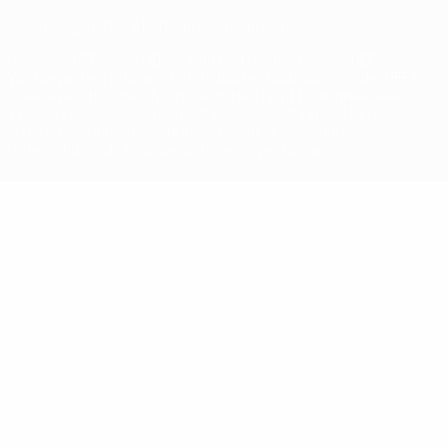
© 1998-2026 UEFA. Alle Rechte vorbehalten
Der Name UEFA, das UEFA-Logo und alle Marken von UEFA-
Wettbewerben sind geschützte Marken und/oder von der UEFA
urheberrechtlich geschützt. Sie dürfen nicht für kommerzielle
Zwecke verwendet werden. Mit der Verwendung von UEFA.com
erklären Sie sich mit den Nutzungsbedingungen und der
Datenschutzpolitik für die Website einverstanden.