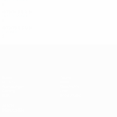
Dritte Runde
6
4
1
1
1973/74
S
S
U
N
Dritte Runde
6
3
1
2
1972/73
S
S
U
N
1. Runde
2
1
0
1
UEFA Europa League
Spiele
Teams
UEFA.tv
News
Auslosungen
Geschichte
Gaming
Über
Stat.
Shop (Klubs)
AUCH
BESUCHEN