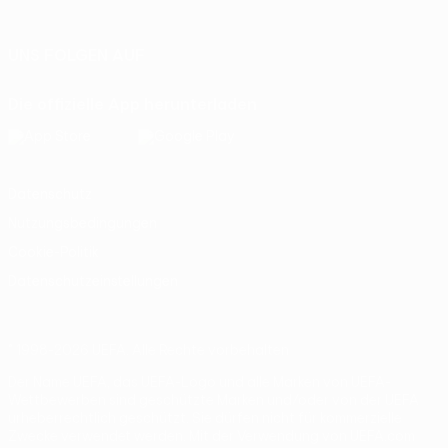
Italiano
Português
UNS FOLGEN AUF
Die offizielle App herunterladen
Datenschutz
Nutzungsbedingungen
Cookie-Politik
Datenschutzeinstellungen
© 1998-2026 UEFA. Alle Rechte vorbehalten
Der Name UEFA, das UEFA-Logo und alle Marken von UEFA-
Wettbewerben sind geschützte Marken und/oder von der UEFA
urheberrechtlich geschützt. Sie dürfen nicht für kommerzielle
Zwecke verwendet werden. Mit der Verwendung von UEFA.com