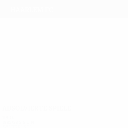
Haarlem FC
Beste
Torschützen
2
1
1
1
van
1
Kleton
Huyg
Haar
Keur
Leen
Böckling
Meiste
Einsätze
4
4
4
4
4
4
Verkaik
Kleton
Balm
Leijsner
Böckling
Masefield
Absolvierte Spiele
1980er
1982/83
S
S
U
N
Zweite Runde