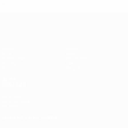
4
1
1
2
UEFA Europa League
Spiele
Teams
UEFA.tv
News
Auslosungen
Geschichte
Gaming
Über
Stat.
Shop (Klubs)
AUCH
BESUCHEN
UEFA.com
UEFA-Stiftung
für Kinder
SPRACHE &AUML;NDERN
Deutsch
English
Français
Deutsch
Русский
Español