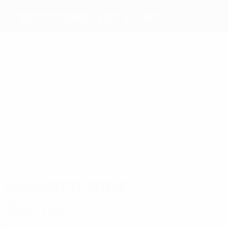
Békéscsaba 1912 Előre
Beste
Torschützen
2
Kasik
Szenti
1
1
Zahoran
Csato
Szarvas
Mracsko
Meiste
Einsätze
4
4
4
4
4
4
Csato
Csato
Fodor
Kulcsar
Horvath
Usmaev
Absolvierte Spiele
1990er
1994/95
S
S
U
N
1. Runde