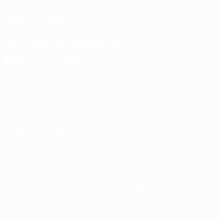
UNS FOLGEN AUF
Die offizielle App herunterladen
Datenschutz
Nutzungsbedingungen
Cookie-Politik
Datenschutzeinstellungen
© 1998-2026 UEFA. Alle Rechte vorbehalten
Der Name UEFA, das UEFA-Logo und alle Marken von UEFA-
Wettbewerben sind geschützte Marken und/oder von der UEFA
urheberrechtlich geschützt. Sie dürfen nicht für kommerzielle
Zwecke verwendet werden. Mit der Verwendung von UEFA.com
erklären Sie sich mit den Nutzungsbedingungen und der