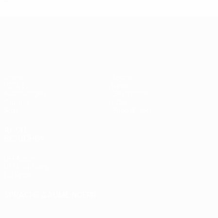
4
2
1
1
UEFA Europa League
Spiele
Teams
UEFA.tv
News
Auslosungen
Geschichte
Gaming
Über
Stat.
Shop (Klubs)
AUCH
BESUCHEN
UEFA.com
UEFA-Stiftung
für Kinder
SPRACHE &AUML;NDERN
Deutsch
English
Français
Deutsch
Русский
Español
Italiano
Português