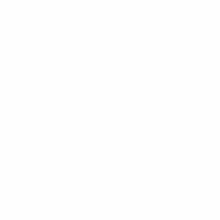
Dritte Qualifikationsrunde
2
1
1
0
2010/11
S
S
U
N
Gruppenphase
12
6
3
3
2009/10
S
S
U
N
Gruppenphase
6
1
0
5
2000er
2008/09
S
S
U
N
1. Runde
2
0
1
1
2005/06
S
S
U
N
Viertelfinale
14
7
2
5
2004/05
S
S
U
N
1. Runde
4
2
1
1
2003/04
S
S
U
N
Dritte Runde
8
4
2
2
2002/03
S
S
U
N
Zweite Runde