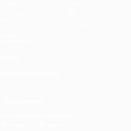
Spiele
Teams
UEFA.tv
News
Auslosungen
Geschichte
Gaming
Über
Stat.
Shop (Klubs)
AUCH
BESUCHEN
UEFA.com
UEFA-Stiftung
für Kinder
SPRACHE &AUML;NDERN
Deutsch
English
Français
Deutsch
Русский
Español
Italiano
Português
UNS FOLGEN AUF
Die offizielle App herunterladen