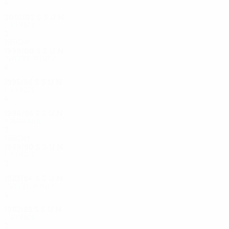
4
1
2
1
2001/02
S
S
U
N
1. Runde
2
0
0
2
1990er
1999/00
S
S
U
N
Zweite Runde
6
2
3
1
1995/96
S
S
U
N
1. Runde
4
1
1
2
1994/95
S
S
U
N
Vorrunde
2
0
0
2
1980er
1989/90
S
S
U
N
1. Runde
2
0
1
1
1983/84
S
S
U
N
Zweite Runde
4
1
2
1
1982/83
S
S
U
N
1. Runde
2
0
0
2