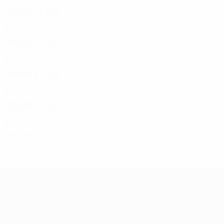
1981/82
S
S
U
N
1. Runde
2
1
0
1
1980/81
S
S
U
N
Zweite Runde
4
0
3
1
1970er
1978/79
S
S
U
N
Zweite Runde
4
1
1
2
1975/76
S
S
U
N
Viertelfinale
8
4
1
3
1972/73
S
S
U
N
Zweite Runde
4
2
0
2
UEFA Europa League