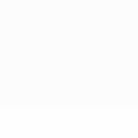
Datenschutz
Nutzungsbedingungen
Cookie-Politik
Datenschutzeinstellungen
© 1998-2026 UEFA. Alle Rechte vorbehalten
Der Name UEFA, das UEFA-Logo und alle Marken von UEFA-
Wettbewerben sind geschützte Marken und/oder von der UEFA
urheberrechtlich geschützt. Sie dürfen nicht für kommerzielle
Zwecke verwendet werden. Mit der Verwendung von UEFA.com
erklären Sie sich mit den Nutzungsbedingungen und der
Datenschutzpolitik für die Website einverstanden.