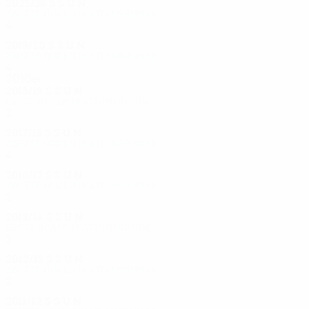
2025/26
S
S
U
N
Zweite Qualifikationsrunde
4
0
4
0
2019/20
S
S
U
N
Zweite Qualifikationsrunde
4
2
0
2
2010er
2018/19
S
S
U
N
Erste Qualifikationsrunde
2
1
0
1
2017/18
S
S
U
N
Zweite Qualifikationsrunde
4
1
1
2
2016/17
S
S
U
N
Zweite Qualifikationsrunde
2
0
2
0
2013/14
S
S
U
N
Erste Qualifikationsrunde
2
0
1
1
2012/13
S
S
U
N
Zweite Qualifikationsrunde
2
1
0
1
2011/12
S
S
U
N