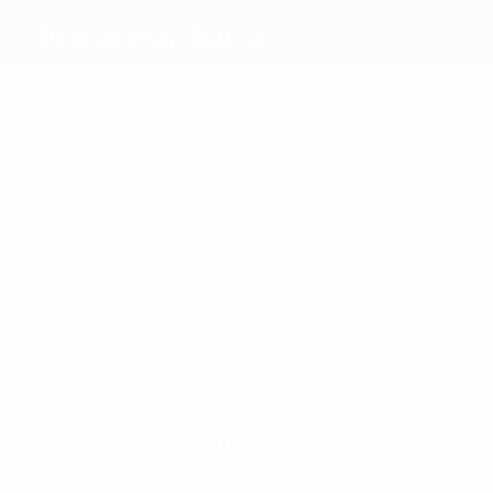
PFC Levski Sofia
Beste
Torschützen
10
6
9
6
Panov
8
G.
Spasov
E.
5
Dembélé
Ivanov
Angelov
Simonov
Meiste
Einsätze
31
27
23
31
34
Yovov
G.
Milanov
Angelov
Telkiyski
38
Petkov
Topuzakov
Absolvierte Spiele
2020er