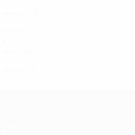
2
0
1
0
2020/21
S
S
U
N
Erste Qualifikationsrunde
1
0
0
1
2019/20
S
S
U
N
Dritte Qualifikationsrunde
6
2
3
1
2010er
2018/19
S
S
U
N
Dritte Qualifikationsrunde
2
0
1
1
2017/18
S
S
U
N
Dritte Qualifikationsrunde
2
0
0
2
UEFA Europa League
Spiele
Teams
UEFA.tv
News