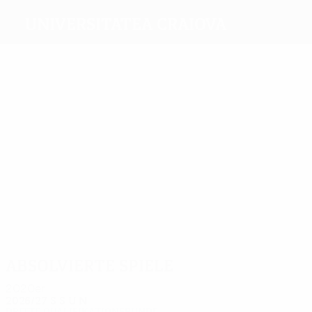
Universitatea Craiova
Beste
Torschützen
1
1
1
1
2
1
Ivanov
Fortes
Baicu
Bancu
Baiaram
Cicâldău
Meiste
Einsätze
12
11
10
9
9
9
Bancu
Mateiu
Kelić
Bărbuț
Cicâldău
Pigliacelli
Absolvierte Spiele
2020er
2026/27
S
S
U
N
Dritte Qualifikationsrunde