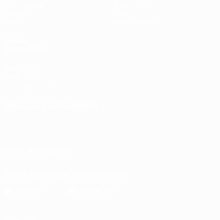
Auslosungen
Geschichte
Gaming
Über
Stat.
Shop (Klubs)
AUCH
BESUCHEN
UEFA.com
UEFA-Stiftung
für Kinder
SPRACHE &AUML;NDERN
Deutsch
English
Français
Deutsch
Русский
Español
Italiano
Português
UNS FOLGEN AUF
Die offizielle App herunterladen
Datenschutz