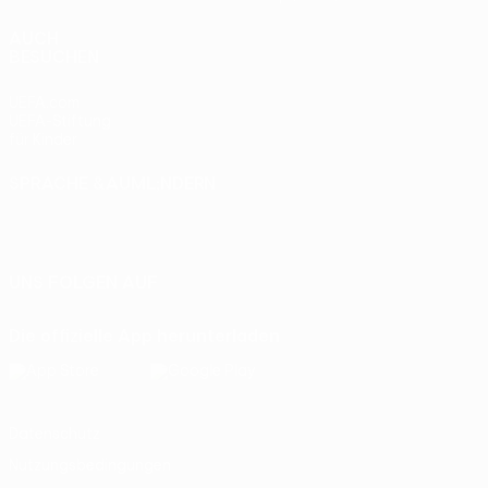
AUCH
BESUCHEN
UEFA.com
UEFA-Stiftung
für Kinder
SPRACHE &AUML;NDERN
Deutsch
English
Français
Deutsch
Русский
Español
Italiano
Português
UNS FOLGEN AUF
Die offizielle App herunterladen
Datenschutz
Nutzungsbedingungen