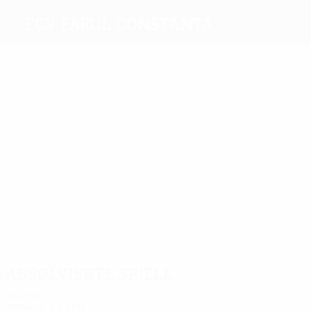
FCV Farul Constanța
Beste
Torschützen
2
2
1
4
1
Țîru
Iancu
Hagi
Drăguş
Mladen
1
Ţucudean
Meiste
Einsätze
9
7
6
6
6
6
Țîru
Mladen
De
Măţan
Drăguş
Houri
Nooijer
Absolvierte Spiele
2020er
2019/20
S
S
U
N