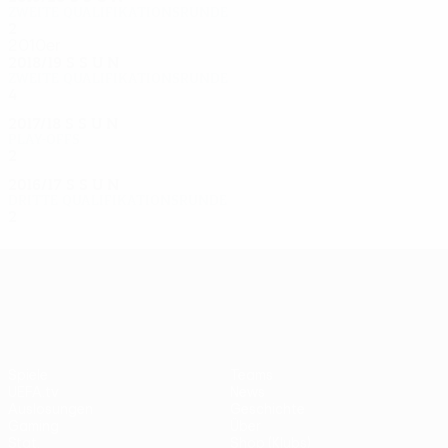
Zweite Qualifikationsrunde
2
1
0
1
2010er
2018/19
S
S
U
N
Zweite Qualifikationsrunde
4
1
2
1
2017/18
S
S
U
N
Play-offs
2
0
0
2
2016/17
S
S
U
N
Dritte Qualifikationsrunde
2
0
1
1
UEFA Europa League
Spiele
Teams
UEFA.tv
News
Auslosungen
Geschichte
Gaming
Über
Stat.
Shop (Klubs)