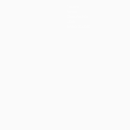
Teams
News
Geschichte
Über
Shop (Klubs)
ano
Português