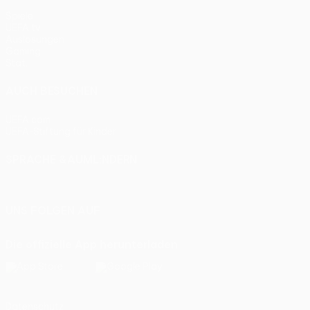
Spiele
UEFA.tv
Auslosungen
Gaming
Stat.
AUCH BESUCHEN
UEFA.com
UEFA-Stiftung für Kinder
SPRACHE &AUML;NDERN
Deutsch
English
Français
Deutsch
Русский
Español
Itali
UNS FOLGEN AUF
Die offizielle App herunterladen
Datenschutz