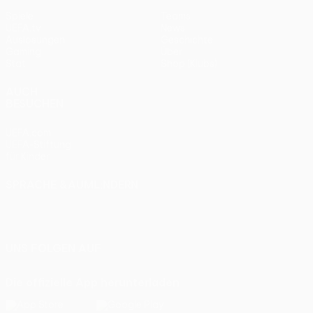
Spiele
Teams
UEFA.tv
News
Auslosungen
Geschichte
Gaming
Über
Stat.
Shop (Klubs)
AUCH
BESUCHEN
UEFA.com
UEFA-Stiftung
für Kinder
SPRACHE &AUML;NDERN
Deutsch
English
Français
Deutsch
Русский
Español
Italiano
Português
UNS FOLGEN AUF
Die offizielle App herunterladen