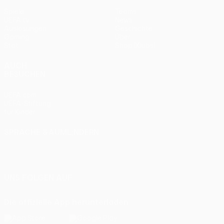
Spiele
Teams
UEFA.tv
News
Auslosungen
Geschichte
Gaming
Über
Stat.
Shop (Klubs)
AUCH
BESUCHEN
UEFA.com
UEFA-Stiftung
für Kinder
SPRACHE &AUML;NDERN
Deutsch
English
Français
Deutsch
Русский
Español
Italiano
Português
UNS FOLGEN AUF
Die offizielle App herunterladen