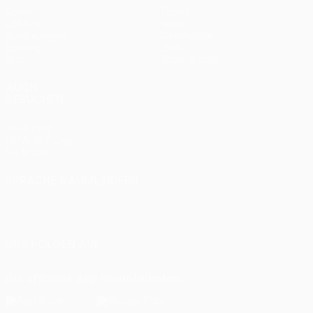
Spiele
Teams
UEFA.tv
News
Auslosungen
Geschichte
Gaming
Über
Stat.
Shop (Klubs)
AUCH
BESUCHEN
UEFA.com
UEFA-Stiftung
für Kinder
SPRACHE &AUML;NDERN
Deutsch
English
Français
Deutsch
Русский
Español
Italiano
Português
UNS FOLGEN AUF
Die offizielle App herunterladen