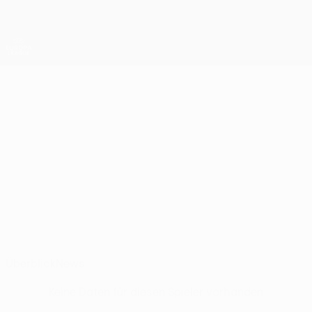
Direkt
zum
Hauptinhalt
UEFA Europa League Offiziell
Erhalten
Live-Ergebnisse &amp; Statistiken
UEFA Europa League
RODRIGO
Rodrigo Zalazar Stat.
ZALAZAR
Sporting CP
Uruguay
Überblick
News
Keine Daten für diesen Spieler vorhanden