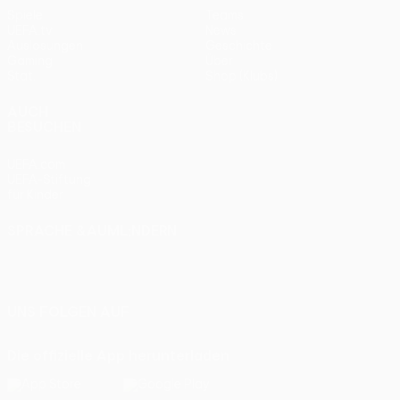
Spiele
Teams
UEFA.tv
News
Auslosungen
Geschichte
Gaming
Über
Stat.
Shop (Klubs)
AUCH
BESUCHEN
UEFA.com
UEFA-Stiftung
für Kinder
SPRACHE &AUML;NDERN
Deutsch
English
Français
Deutsch
Русский
Español
Italiano
Português
UNS FOLGEN AUF
Die offizielle App herunterladen