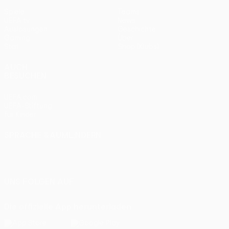
Spiele
Teams
UEFA.tv
News
Auslosungen
Geschichte
Gaming
Über
Stat.
Shop (Klubs)
AUCH
BESUCHEN
UEFA.com
UEFA-Stiftung
für Kinder
SPRACHE &AUML;NDERN
Deutsch
English
Français
Deutsch
Русский
Español
Italiano
Português
UNS FOLGEN AUF
Die offizielle App herunterladen