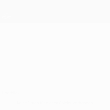
Direkt
zum
Hauptinhalt
UEFA Europa League Offiziell
Erhalten
Live-Ergebnisse &amp; Statistiken
UEFA Europa League
MATĚJ
Matěj Šín Stat.
ŠÍN
AZ Alkmaar
Tschechien
Überblick
Keine Daten für diesen Spieler vorhanden