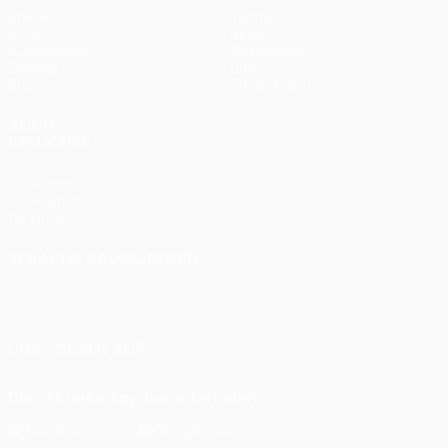
Spiele
Teams
UEFA.tv
News
Auslosungen
Geschichte
Gaming
Über
Stat.
Shop (Klubs)
AUCH
BESUCHEN
UEFA.com
UEFA-Stiftung
für Kinder
SPRACHE &AUML;NDERN
Deutsch
English
Français
Deutsch
Русский
Español
Italiano
Português
UNS FOLGEN AUF
Die offizielle App herunterladen