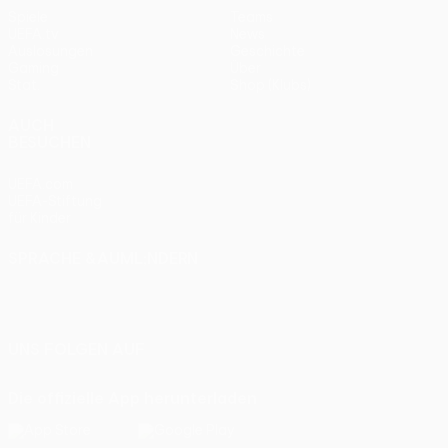
Spiele
Teams
UEFA.tv
News
Auslosungen
Geschichte
Gaming
Über
Stat.
Shop (Klubs)
AUCH
BESUCHEN
UEFA.com
UEFA-Stiftung
für Kinder
SPRACHE &AUML;NDERN
Deutsch
English
Français
Deutsch
Русский
Español
Italiano
Português
UNS FOLGEN AUF
Die offizielle App herunterladen