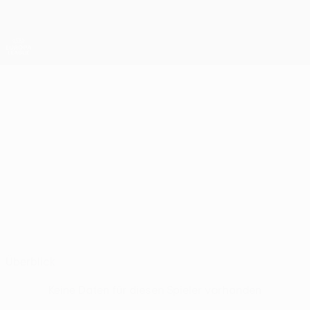
Direkt
zum
Hauptinhalt
UEFA Europa League Offiziell
Erhalten
Live-Ergebnisse &amp; Statistiken
UEFA Europa League
GONÇALO SOUSA
Gonçalo Sousa Stat.
Porto
Portugal
Überblick
Keine Daten für diesen Spieler vorhanden