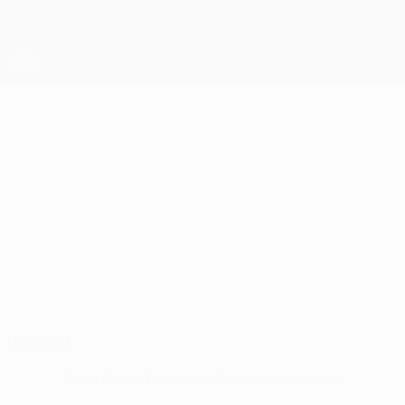
Direkt
zum
Hauptinhalt
UEFA Europa League Offiziell
Erhalten
Live-Ergebnisse &amp; Statistiken
UEFA Europa League
MAXWELL
Maxwell Woledzi Stat.
WOLEDZI
Fredrikstad
Überblick
Keine Daten für diesen Spieler vorhanden