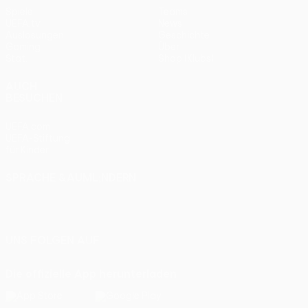
Spiele
Teams
UEFA.tv
News
Auslosungen
Geschichte
Gaming
Über
Stat.
Shop (Klubs)
AUCH
BESUCHEN
UEFA.com
UEFA-Stiftung
für Kinder
SPRACHE &AUML;NDERN
Deutsch
English
Français
Deutsch
Русский
Español
Italiano
Português
UNS FOLGEN AUF
Die offizielle App herunterladen