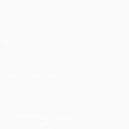
Spiele
Teams
UEFA.tv
News
Auslosungen
Geschichte
Gaming
Über
Stat.
Shop (Klubs)
AUCH
BESUCHEN
UEFA.com
UEFA-Stiftung
für Kinder
SPRACHE &AUML;NDERN
Deutsch
English
Français
Deutsch
Русский
Español
Italiano
Português
UNS FOLGEN AUF
Die offizielle App herunterladen