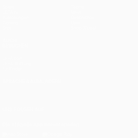
Spiele
Teams
UEFA.tv
News
Auslosungen
Geschichte
Gaming
Über
Stat.
Shop (Klubs)
AUCH
BESUCHEN
UEFA.com
UEFA-Stiftung
für Kinder
SPRACHE &AUML;NDERN
Deutsch
English
Français
Deutsch
Русский
Español
Italiano
Português
UNS FOLGEN AUF
Die offizielle App herunterladen