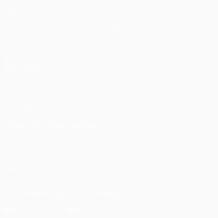
Spiele
Teams
UEFA.tv
News
Auslosungen
Geschichte
Gaming
Über
Stat.
Shop (Klubs)
AUCH
BESUCHEN
UEFA.com
UEFA-Stiftung
für Kinder
SPRACHE &AUML;NDERN
Deutsch
English
Français
Deutsch
Русский
Español
Italiano
Português
UNS FOLGEN AUF
Die offizielle App herunterladen