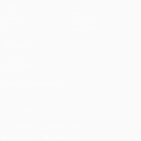
Spiele
Teams
UEFA.tv
News
Auslosungen
Geschichte
Gaming
Über
Stat.
Shop (Klubs)
AUCH
BESUCHEN
UEFA.com
UEFA-Stiftung
für Kinder
SPRACHE &AUML;NDERN
Deutsch
English
Français
Deutsch
Русский
Español
Italiano
Português
UNS FOLGEN AUF
Die offizielle App herunterladen