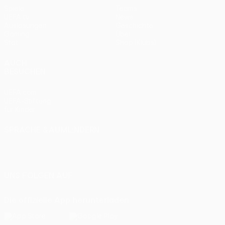
Spiele
Teams
UEFA.tv
News
Auslosungen
Geschichte
Gaming
Über
Stat.
Shop (Klubs)
AUCH
BESUCHEN
UEFA.com
UEFA-Stiftung
für Kinder
SPRACHE &AUML;NDERN
Deutsch
English
Français
Deutsch
Русский
Español
Italiano
Português
UNS FOLGEN AUF
Die offizielle App herunterladen