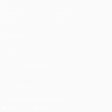
Spiele
Teams
UEFA.tv
News
Auslosungen
Geschichte
Gaming
Über
Stat.
Shop (Klubs)
AUCH
BESUCHEN
UEFA.com
UEFA-Stiftung
für Kinder
SPRACHE &AUML;NDERN
Deutsch
English
Français
Deutsch
Русский
Español
Italiano
Português
UNS FOLGEN AUF
Die offizielle App herunterladen