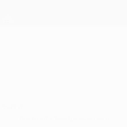
Direkt
zum
Hauptinhalt
UEFA Europa League Offiziell
Erhalten
Live-Ergebnisse &amp; Statistiken
UEFA Europa League
GABY
Gaby Kiki Stat.
KIKI
Aktobe
Überblick
Keine Daten für diesen Spieler vorhanden