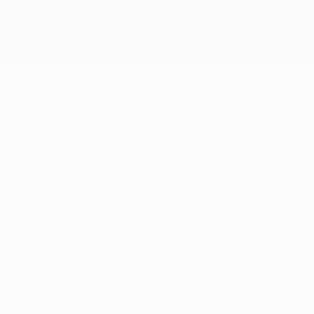
Direkt
zum
Hauptinhalt
UEFA Europa League Offiziell
Erhalten
Live-Ergebnisse &amp; Statistiken
UEFA Europa League
MERITON
Meriton Korenica Stat.
KORENICA
CFR Cluj
Kosovo
Überblick
Keine Daten für diesen Spieler vorhanden