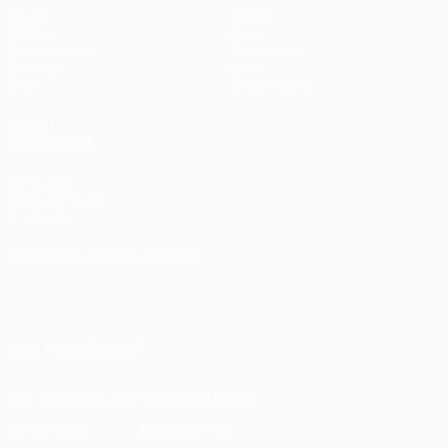
Spiele
Teams
UEFA.tv
News
Auslosungen
Geschichte
Gaming
Über
Stat.
Shop (Klubs)
AUCH
BESUCHEN
UEFA.com
UEFA-Stiftung
für Kinder
SPRACHE &AUML;NDERN
Deutsch
English
Français
Deutsch
Русский
Español
Italiano
Português
UNS FOLGEN AUF
Die offizielle App herunterladen