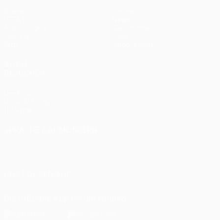
Spiele
Teams
UEFA.tv
News
Auslosungen
Geschichte
Gaming
Über
Stat.
Shop (Klubs)
AUCH
BESUCHEN
UEFA.com
UEFA-Stiftung
für Kinder
SPRACHE &AUML;NDERN
Deutsch
English
Français
Deutsch
Русский
Español
Italiano
Português
UNS FOLGEN AUF
Die offizielle App herunterladen