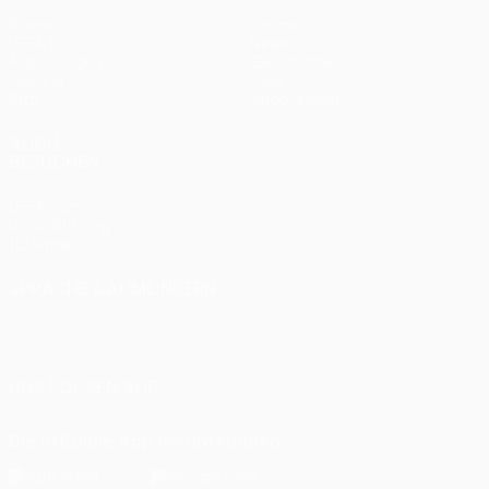
Spiele
Teams
UEFA.tv
News
Auslosungen
Geschichte
Gaming
Über
Stat.
Shop (Klubs)
AUCH
BESUCHEN
UEFA.com
UEFA-Stiftung
für Kinder
SPRACHE &AUML;NDERN
Deutsch
English
Français
Deutsch
Русский
Español
Italiano
Português
UNS FOLGEN AUF
Die offizielle App herunterladen