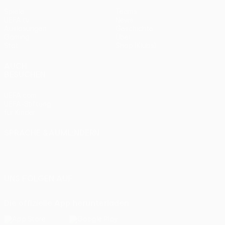
Spiele
Teams
UEFA.tv
News
Auslosungen
Geschichte
Gaming
Über
Stat.
Shop (Klubs)
AUCH
BESUCHEN
UEFA.com
UEFA-Stiftung
für Kinder
SPRACHE &AUML;NDERN
Deutsch
English
Français
Deutsch
Русский
Español
Italiano
Português
UNS FOLGEN AUF
Die offizielle App herunterladen