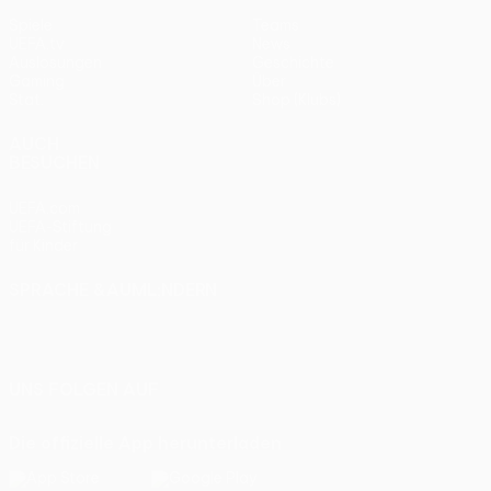
Spiele
Teams
UEFA.tv
News
Auslosungen
Geschichte
Gaming
Über
Stat.
Shop (Klubs)
AUCH
BESUCHEN
UEFA.com
UEFA-Stiftung
für Kinder
SPRACHE &AUML;NDERN
Deutsch
English
Français
Deutsch
Русский
Español
Italiano
Português
UNS FOLGEN AUF
Die offizielle App herunterladen