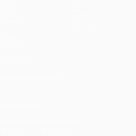
Spiele
Teams
UEFA.tv
News
Auslosungen
Geschichte
Gaming
Über
Stat.
Shop (Klubs)
AUCH
BESUCHEN
UEFA.com
UEFA-Stiftung
für Kinder
SPRACHE &AUML;NDERN
Deutsch
English
Français
Deutsch
Русский
Español
Italiano
Português
UNS FOLGEN AUF
Die offizielle App herunterladen