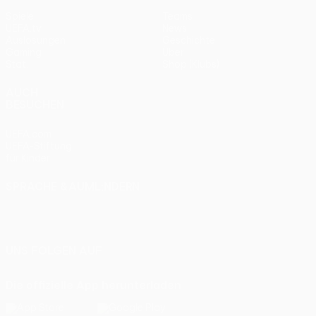
Spiele
Teams
UEFA.tv
News
Auslosungen
Geschichte
Gaming
Über
Stat.
Shop (Klubs)
AUCH
BESUCHEN
UEFA.com
UEFA-Stiftung
für Kinder
SPRACHE &AUML;NDERN
Deutsch
English
Français
Deutsch
Русский
Español
Italiano
Português
UNS FOLGEN AUF
Die offizielle App herunterladen