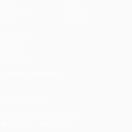
Spiele
Teams
UEFA.tv
News
Auslosungen
Geschichte
Gaming
Über
Stat.
Shop (Klubs)
AUCH
BESUCHEN
UEFA.com
UEFA-Stiftung
für Kinder
SPRACHE &AUML;NDERN
Deutsch
English
Français
Deutsch
Русский
Español
Italiano
Português
UNS FOLGEN AUF
Die offizielle App herunterladen