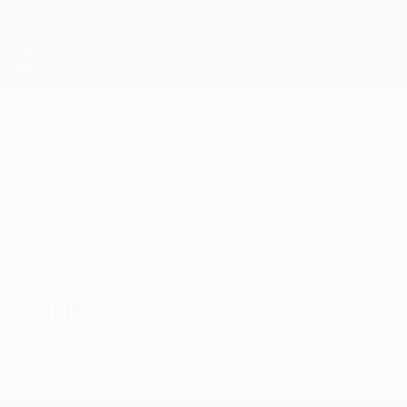
Direkt
zum
Hauptinhalt
UEFA Europa League Offiziell
Erhalten
Live-Ergebnisse &amp; Statistiken
UEFA Europa League
Bodø/Glimt
FK Bodø/Glimt UEFA Europa League 2026/27
NOR
Kader
Offizielle Spielerliste noch nicht verfügbar