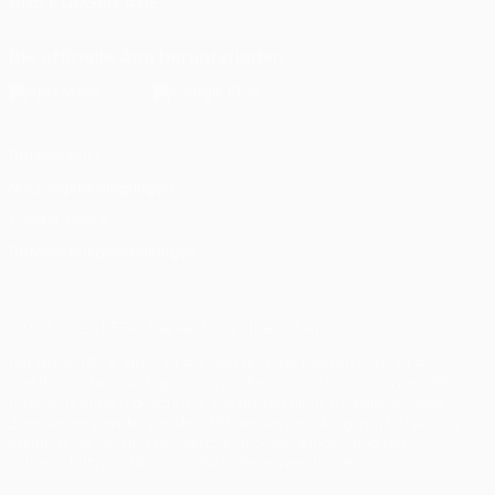
UNS FOLGEN AUF
Die offizielle App herunterladen
Datenschutz
Nutzungsbedingungen
Cookie-Politik
Datenschutzeinstellungen
© 1998-2026 UEFA. Alle Rechte vorbehalten
Der Name UEFA, das UEFA-Logo und alle Marken von UEFA-
Wettbewerben sind geschützte Marken und/oder von der UEFA
urheberrechtlich geschützt. Sie dürfen nicht für kommerzielle
Zwecke verwendet werden. Mit der Verwendung von UEFA.com
erklären Sie sich mit den Nutzungsbedingungen und der
Datenschutzpolitik für die Website einverstanden.