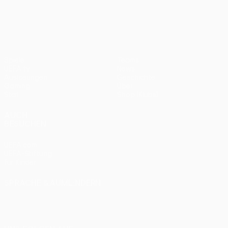
UEFA Europa League
Spiele
Teams
UEFA.tv
News
Auslosungen
Geschichte
Gaming
Über
Stat.
Shop (Klubs)
AUCH
BESUCHEN
UEFA.com
UEFA-Stiftung
für Kinder
SPRACHE &AUML;NDERN
Deutsch
English
Français
Deutsch
Русский
Español
Italiano
Português