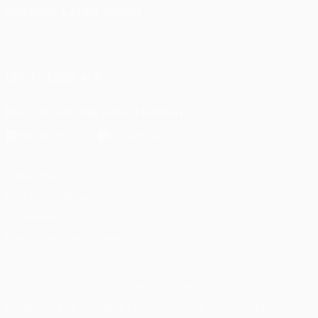
SPRACHE &AUML;NDERN
Deutsch
English
Français
Deutsch
Русский
Español
Italiano
Português
UNS FOLGEN AUF
Die offizielle App herunterladen
Datenschutz
Nutzungsbedingungen
Cookie-Politik
Datenschutzeinstellungen
© 1998-2026 UEFA. Alle Rechte vorbehalten
Der Name UEFA, das UEFA-Logo und alle Marken von UEFA-