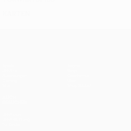
Karten
UEFA Europa League
Spiele
Teams
UEFA.tv
News
Auslosungen
Geschichte
Gaming
Über
Stat.
Shop (Klubs)
AUCH
BESUCHEN
UEFA.com
UEFA-Stiftung
für Kinder