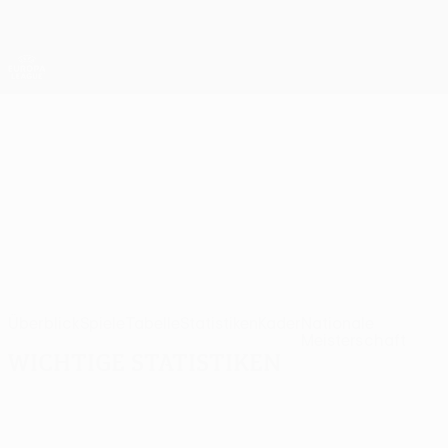
Direkt
zum
Hauptinhalt
UEFA Europa League Offiziell
Erhalten
Live-Ergebnisse &amp; Statistiken
UEFA Europa League
Tromsø
Tromsø IL UEFA Europa League 2026/27
NOR
Überblick
Spiele
Tabelle
Statistiken
Kader
Nationale
Meisterschaft
Wichtige Statistiken