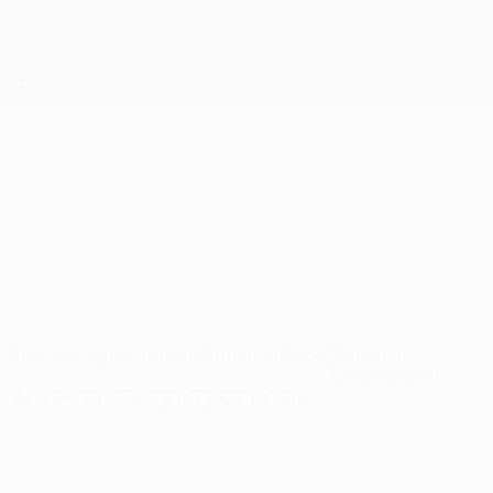
Direkt
zum
Hauptinhalt
UEFA Europa League Offiziell
Erhalten
Live-Ergebnisse &amp; Statistiken
UEFA Europa League
Vojvodina
FK Vojvodina UEFA Europa League 2026/27
SRB
Überblick
Spiele
Tabelle
Statistiken
Kader
Nationale
Meisterschaft
Wichtige Statistiken