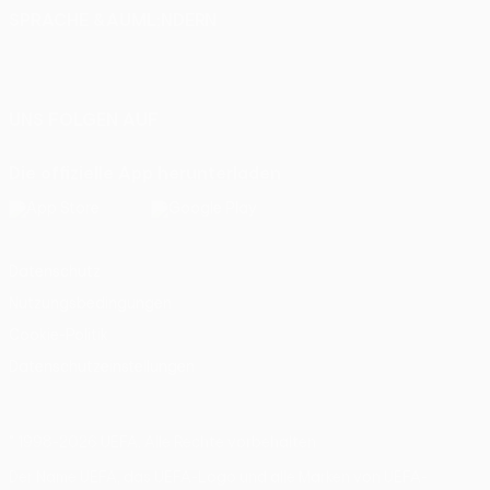
SPRACHE &AUML;NDERN
Deutsch
English
Français
Deutsch
Русский
Español
Italiano
Português
UNS FOLGEN AUF
Die offizielle App herunterladen
Datenschutz
Nutzungsbedingungen
Cookie-Politik
Datenschutzeinstellungen
© 1998-2026 UEFA. Alle Rechte vorbehalten
Der Name UEFA, das UEFA-Logo und alle Marken von UEFA-