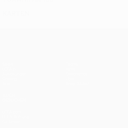
Karten
UEFA Europa League
Spiele
Teams
UEFA.tv
News
Auslosungen
Geschichte
Gaming
Über
Stat.
Shop (Klubs)
AUCH
BESUCHEN
UEFA.com
UEFA-Stiftung
für Kinder