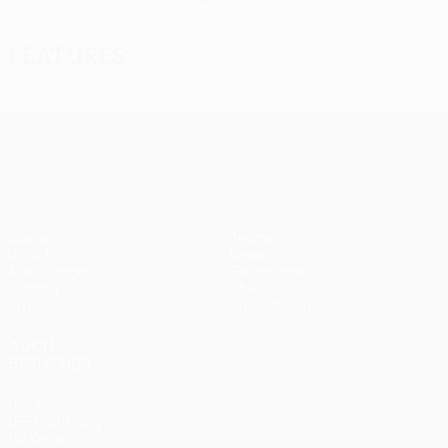
Features
UEFA Europa League
Spiele
Teams
UEFA.tv
News
Auslosungen
Geschichte
Gaming
Über
Stat.
Shop (Klubs)
AUCH
BESUCHEN
UEFA.com
UEFA-Stiftung
für Kinder