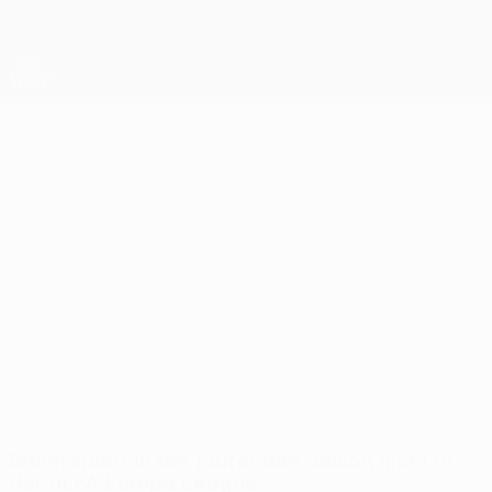
Direkt
zum
Hauptinhalt
UEFA Europa League Offiziell
Erhalten
Live-Ergebnisse &amp; Statistiken
UEFA Europa League
Brann
SK Brann UEFA Europa League 2026/27
NOR
Brann spielt in der laufenden Saison nicht in
der UEFA Europa League