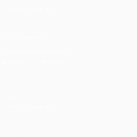
SPRACHE &AUML;NDERN
Deutsch
English
Français
Deutsch
Русский
Español
Italiano
Português
UNS FOLGEN AUF
Die offizielle App herunterladen
Datenschutz
Nutzungsbedingungen
Cookie-Politik
Datenschutzeinstellungen
© 1998-2026 UEFA. Alle Rechte vorbehalten