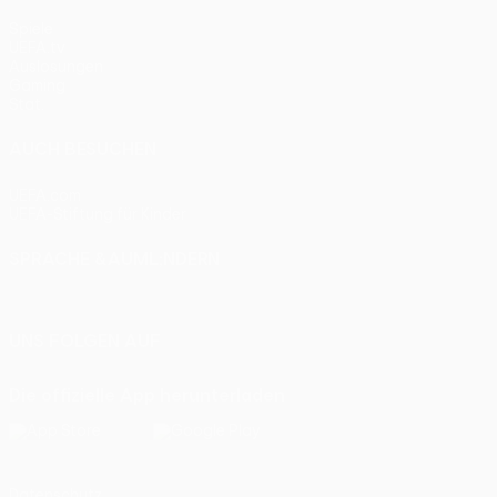
Spiele
UEFA.tv
Auslosungen
Gaming
Stat.
AUCH BESUCHEN
UEFA.com
UEFA-Stiftung für Kinder
SPRACHE &AUML;NDERN
Deutsch
English
Français
Deutsch
Русский
Español
Itali
UNS FOLGEN AUF
Die offizielle App herunterladen
Datenschutz