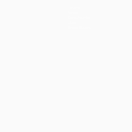
Teams
News
Geschichte
Über
Shop (Klubs)
ano
Português