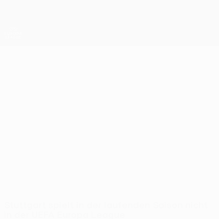
Direkt
zum
Hauptinhalt
UEFA Europa League Offiziell
Erhalten
Live-Ergebnisse &amp; Statistiken
UEFA Europa League
Stuttgart
VfB Stuttgart UEFA Europa League 2026/27
GER
Stuttgart spielt in der laufenden Saison nicht
in der UEFA Europa League