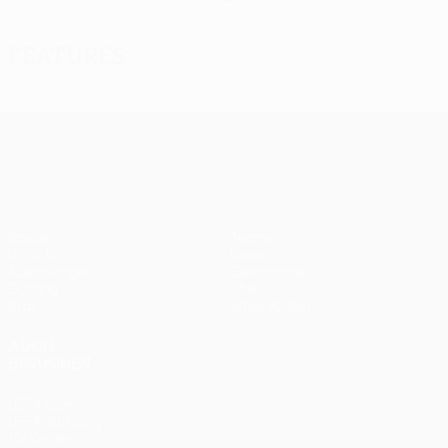
Features
UEFA Europa League
Spiele
Teams
UEFA.tv
News
Auslosungen
Geschichte
Gaming
Über
Stat.
Shop (Klubs)
AUCH
BESUCHEN
UEFA.com
UEFA-Stiftung
für Kinder