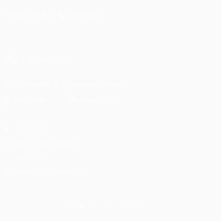
SPRACHE &AUML;NDERN
Deutsch
English
Français
Deutsch
Русский
Español
Italiano
Português
UNS FOLGEN AUF
Die offizielle App herunterladen
Datenschutz
Nutzungsbedingungen
Cookie-Politik
Datenschutzeinstellungen
© 1998-2026 UEFA. Alle Rechte vorbehalten