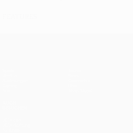
Features
UEFA Europa League
Spiele
Teams
UEFA.tv
News
Auslosungen
Geschichte
Gaming
Über
Stat.
Shop (Klubs)
AUCH
BESUCHEN
UEFA.com
UEFA-Stiftung
für Kinder