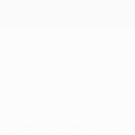
Direkt
zum
Hauptinhalt
UEFA Europa League Offiziell
Erhalten
Live-Ergebnisse &amp; Statistiken
UEFA Europa League
2
FC Porto UEFA Europa League 2026/27
Porto
POR
Porto spielt in der laufenden Saison nicht in
der UEFA Europa League