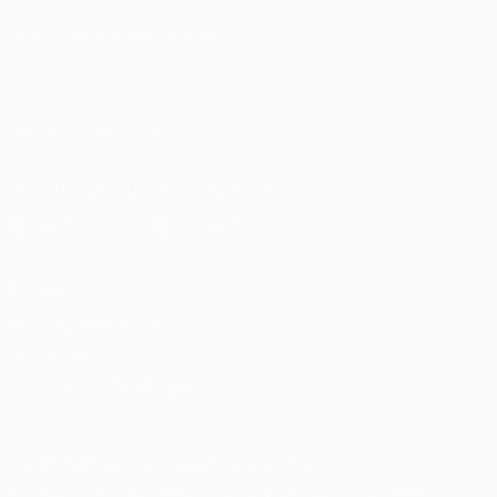
SPRACHE &AUML;NDERN
Deutsch
English
Français
Deutsch
Русский
Español
Italiano
Português
UNS FOLGEN AUF
Die offizielle App herunterladen
Datenschutz
Nutzungsbedingungen
Cookie-Politik
Datenschutzeinstellungen
© 1998-2026 UEFA. Alle Rechte vorbehalten